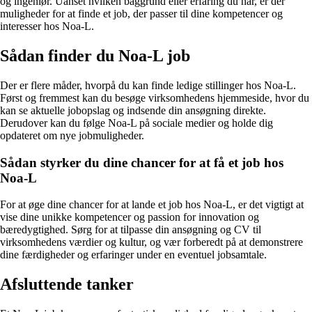
og ingeniør. Uanset hvilken baggrund eller erfaring du har, er der
muligheder for at finde et job, der passer til dine kompetencer og
interesser hos Noa-L.
Sådan finder du Noa-L job
Der er flere måder, hvorpå du kan finde ledige stillinger hos Noa-L.
Først og fremmest kan du besøge virksomhedens hjemmeside, hvor du
kan se aktuelle jobopslag og indsende din ansøgning direkte.
Derudover kan du følge Noa-L på sociale medier og holde dig
opdateret om nye jobmuligheder.
Sådan styrker du dine chancer for at få et job hos
Noa-L
For at øge dine chancer for at lande et job hos Noa-L, er det vigtigt at
vise dine unikke kompetencer og passion for innovation og
bæredygtighed. Sørg for at tilpasse din ansøgning og CV til
virksomhedens værdier og kultur, og vær forberedt på at demonstrere
dine færdigheder og erfaringer under en eventuel jobsamtale.
Afsluttende tanker