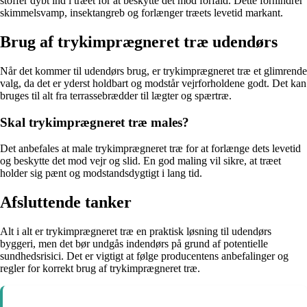
stoffer dybt ind i træet for at beskytte det mod forfald. Dette forhindrer
skimmelsvamp, insektangreb og forlænger træets levetid markant.
Brug af trykimprægneret træ udendørs
Når det kommer til udendørs brug, er trykimprægneret træ et glimrende
valg, da det er yderst holdbart og modstår vejrforholdene godt. Det kan
bruges til alt fra terrassebrædder til lægter og spærtræ.
Skal trykimprægneret træ males?
Det anbefales at male trykimprægneret træ for at forlænge dets levetid
og beskytte det mod vejr og slid. En god maling vil sikre, at træet
holder sig pænt og modstandsdygtigt i lang tid.
Afsluttende tanker
Alt i alt er trykimprægneret træ en praktisk løsning til udendørs
byggeri, men det bør undgås indendørs på grund af potentielle
sundhedsrisici. Det er vigtigt at følge producentens anbefalinger og
regler for korrekt brug af trykimprægneret træ.