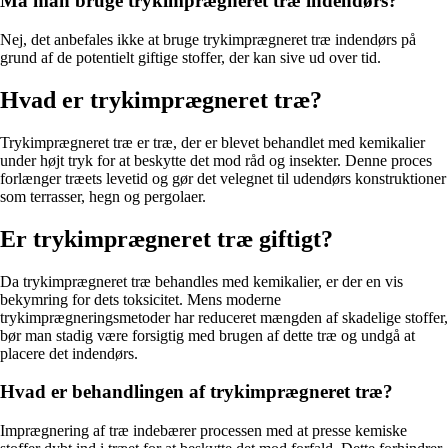
Må man bruge trykimprægneret træ indendørs?
Nej, det anbefales ikke at bruge trykimprægneret træ indendørs på
grund af de potentielt giftige stoffer, der kan sive ud over tid.
Hvad er trykimprægneret træ?
Trykimprægneret træ er træ, der er blevet behandlet med kemikalier
under højt tryk for at beskytte det mod råd og insekter. Denne proces
forlænger træets levetid og gør det velegnet til udendørs konstruktioner
som terrasser, hegn og pergolaer.
Er trykimprægneret træ giftigt?
Da trykimprægneret træ behandles med kemikalier, er der en vis
bekymring for dets toksicitet. Mens moderne
trykimprægneringsmetoder har reduceret mængden af skadelige stoffer,
bør man stadig være forsigtig med brugen af dette træ og undgå at
placere det indendørs.
Hvad er behandlingen af trykimprægneret træ?
Imprægnering af træ indebærer processen med at presse kemiske