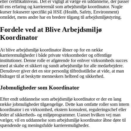
eller certifikatniveau. Det er vigtigt at vælge en uddannelse, der passer
til ens erfaring og karrieremål som arbejdsmiljø koordinator. Nogle
kurser fokuserer specifikt på HSE (Health, Safety, Environment)
området, mens andre har en bredere tilgang til arbejdsmiljøstyring.
Fordele ved at Blive Arbejdsmiljø
Koordinator
At blive arbejdsmiljø koordinator åbner op for en række
karrieremuligheder i både private virksomheder og offentlige
institutioner. Denne rolle er afgørende for enhver virksomheds succes
med at skabe et sikkert og sundt arbejdsmiljø for alle medarbejdere.
Derudover giver det en stor personlig tilfredsstillelse at vide, at man
bidrager til at beskytte menneskers helbred og sikkerhed.
Jobmuligheder som Koordinator
Efter endt uddannelse som arbejdsmiljø koordinator er der en lang
række jobmuligheder tilgængelige. Dette kan omfatte roller som intern
koordinator i en virksomhed, ekstern konsulent, reguleringschef eller
leder af sikkerheds- og miljøprogrammer. Uanset hvilken vej man
vælger, vil en uddannelse som arbejdsmiljø koordinator åbne døre til
spændende og meningsfulde karrieremuligheder.