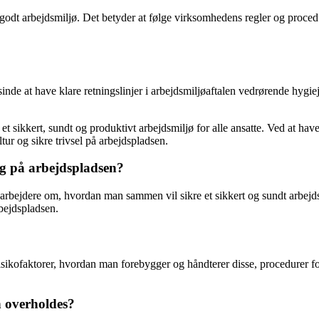
 godt arbejdsmiljø. Det betyder at følge virksomhedens regler og procedur
nde at have klare retningslinjer i arbejdsmiljøaftalen vedrørende hygiejn
t sikkert, sundt og produktivt arbejdsmiljø for alle ansatte. Ved at ha
ur og sikre trivsel på arbejdspladsen.
ig på arbejdspladsen?
darbejdere om, hvordan man sammen vil sikre et sikkert og sundt arbejds
rbejdspladsen.
ikofaktorer, hvordan man forebygger og håndterer disse, procedurer for 
n overholdes?