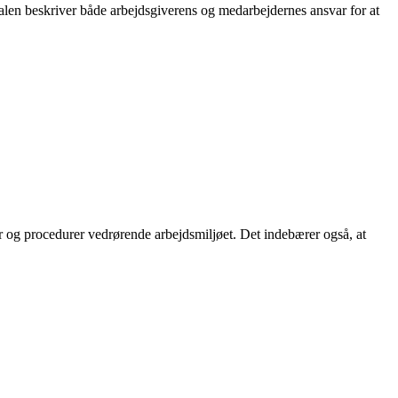
Aftalen beskriver både arbejdsgiverens og medarbejdernes ansvar for at
jer og procedurer vedrørende arbejdsmiljøet. Det indebærer også, at