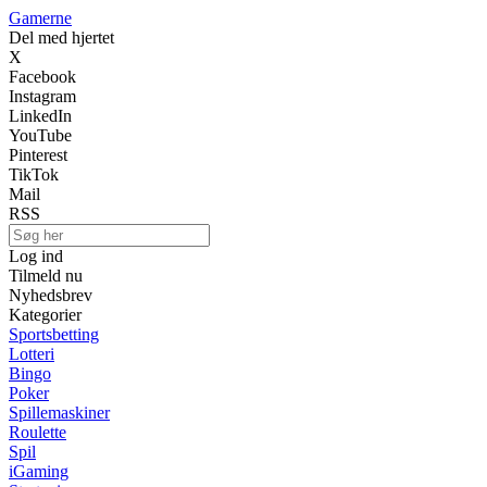
Gamerne
Del med hjertet
X
Facebook
Instagram
LinkedIn
YouTube
Pinterest
TikTok
Mail
RSS
Log ind
Tilmeld nu
Nyhedsbrev
Kategorier
Sportsbetting
Lotteri
Bingo
Poker
Spillemaskiner
Roulette
Spil
iGaming