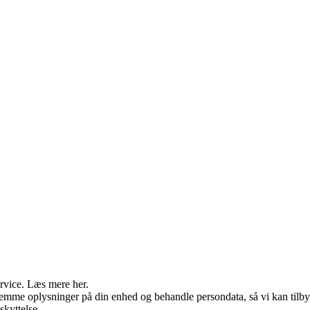
ervice. Læs mere her.
 gemme oplysninger på din enhed og behandle persondata, så vi kan tilb
skyttelse