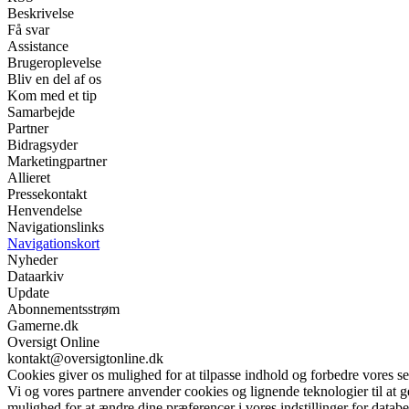
Beskrivelse
Få svar
Assistance
Brugeroplevelse
Bliv en del af os
Kom med et tip
Samarbejde
Partner
Bidragsyder
Marketingpartner
Allieret
Pressekontakt
Henvendelse
Navigationslinks
Navigationskort
Nyheder
Dataarkiv
Update
Abonnementsstrøm
Gamerne.dk
Oversigt Online
kontakt@oversigtonline.dk
Cookies giver os mulighed for at tilpasse indhold og forbedre vores s
Vi og vores partnere anvender cookies og lignende teknologier til at
mulighed for at ændre dine præferencer i vores indstillinger for databe