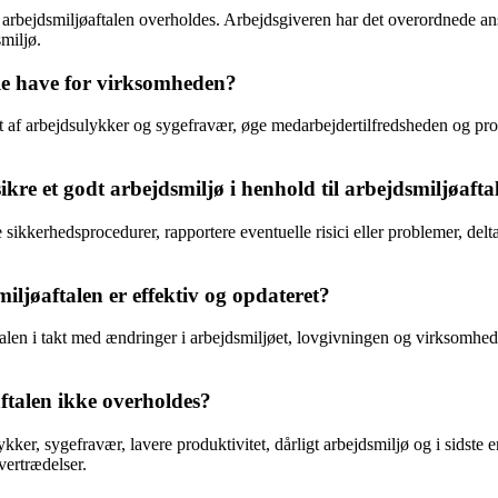
t arbejdsmiljøaftalen overholdes. Arbejdsgiveren har det overordnede an
smiljø.
ale have for virksomheden?
llet af arbejdsulykker og sygefravær, øge medarbejdertilfredsheden og
e et godt arbejdsmiljø i henhold til arbejdsmiljøafta
ikkerhedsprocedurer, rapportere eventuelle risici eller problemer, deltag
ljøaftalen er effektiv og opdateret?
alen i takt med ændringer i arbejdsmiljøet, lovgivningen og virksomhed
ftalen ikke overholdes?
ykker, sygefravær, lavere produktivitet, dårligt arbejdsmiljø og i sidst
vertrædelser.