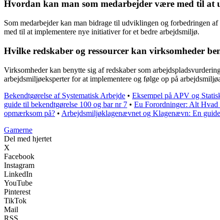
Hvordan kan man som medarbejder være med til at ud
Som medarbejder kan man bidrage til udviklingen og forbedringen af ar
med til at implementere nye initiativer for et bedre arbejdsmiljø.
Hvilke redskaber og ressourcer kan virksomheder beny
Virksomheder kan benytte sig af redskaber som arbejdspladsvurdering
arbejdsmiljøeksperter for at implementere og følge op på arbejdsmiljøaf
Bekendtgørelse af Systematisk Arbejde
•
Eksempel på APV og Statis
guide til bekendtgørelse 100 og bar nr 7
•
Eu Forordninger: Alt Hvad
opmærksom på?
•
Arbejdsmiljøklagenævnet og Klagenævn: En guide t
Gamerne
Del med hjertet
X
Facebook
Instagram
LinkedIn
YouTube
Pinterest
TikTok
Mail
RSS