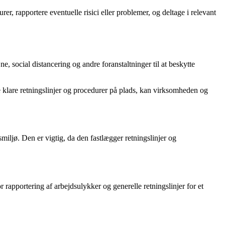
er, rapportere eventuelle risici eller problemer, og deltage i relevant
e, social distancering og andre foranstaltninger til at beskytte
ve klare retningslinjer og procedurer på plads, kan virksomheden og
miljø. Den er vigtig, da den fastlægger retningslinjer og
rapportering af arbejdsulykker og generelle retningslinjer for et