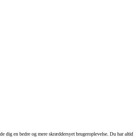
yde dig en bedre og mere skræddersyet brugeroplevelse. Du har altid