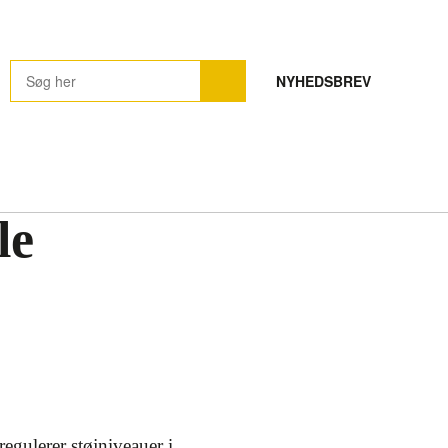
NYHEDSBREV
le
egulerer støjniveauer i