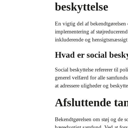
beskyttelse
En vigtig del af bekendtgørelsen o
implementering af støjreducerende
inkluderende og hensigtsmæssigt m
Hvad er social besky
Social beskyttelse refererer til p
generel velfærd for alle samfunds
at adressere uligheder og beskytt
Afsluttende ta
Bekendtgørelsen om støj og de soc
bæredygtigt samfund. Ved at fors