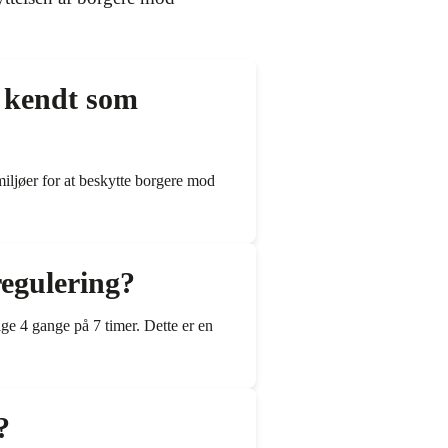
å kendt som
miljøer for at beskytte borgere mod
regulering?
ige 4 gange på 7 timer. Dette er en
?