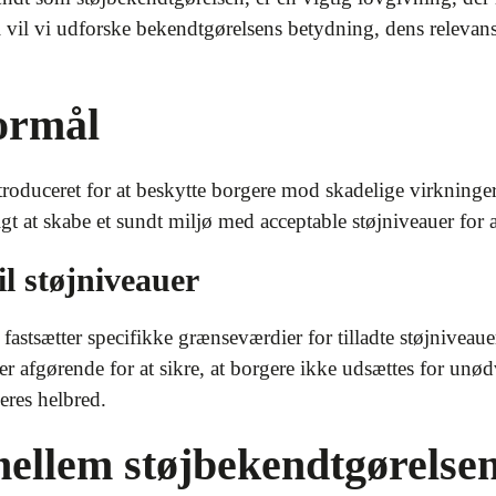
el vil vi udforske bekendtgørelsens betydning, dens relevan
ormål
troduceret for at beskytte borgere mod skadelige virkninger 
igt at skabe et sundt miljø med acceptable støjniveauer for
il støjniveauer
fastsætter specifikke grænseværdier for tilladte støjniveaue
er afgørende for at sikre, at borgere ikke udsættes for unø
eres helbred.
ellem støjbekendtgørelsen