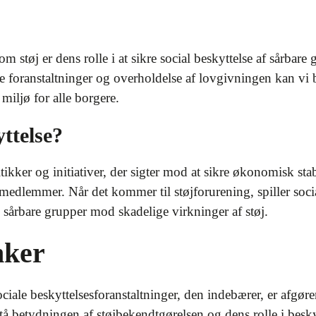
m støj er dens rolle i at sikre social beskyttelse af sårba
 foranstaltninger og overholdelse af lovgivningen kan vi bi
iljø for alle borgere.
ttelse?
olitikker og initiativer, der sigter mod at sikre økonomisk st
medlemmer. Når det kommer til støjforurening, spiller socia
e sårbare grupper mod skadelige virkninger af støj.
nker
iale beskyttelsesforanstaltninger, den indebærer, er afgøren
tå betydningen af støjbekendtgørelsen og dens rolle i besk