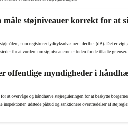
åle støjniveauer korrekt for at si
tøjmålere, som registrerer lydtryksniveauer i decibel (dB). Det er vigtig
steder for at vurdere om støjniveauerne er inden for de tilladte grænser.
ler offentlige myndigheder i håndhæ
for at overvåge og håndhæve støjreguleringen for at beskytte borgerne
ge inspektioner, udstede påbud og sanktionere overtrædelser af støjregler