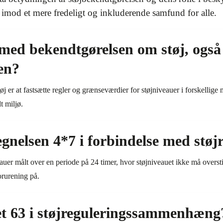
 imod et mere fredeligt og inkluderende samfund for alle.
med bekendtgørelsen om støj, ogs
en?
er at fastsætte regler og grænseværdier for støjniveauer i forskellige 
t miljø.
gnelsen 4*7 i forbindelse med støj
eauer målt over en periode på 24 timer, hvor støjniveauet ikke må overst
orurening på.
et 63 i støjreguleringssammenhæng