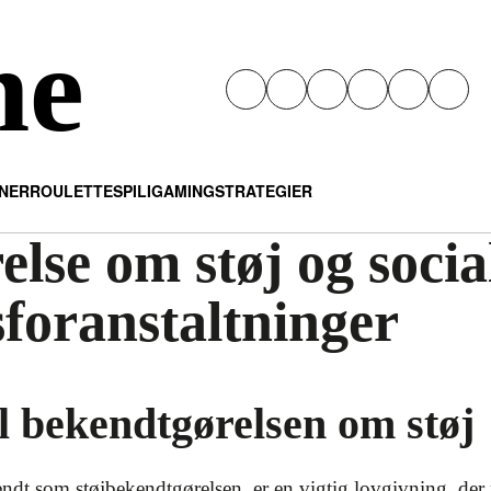
ne
INER
ROULETTE
SPIL
IGAMING
STRATEGIER
lse om støj og socia
sforanstaltninger
il bekendtgørelsen om støj
dt som støjbekendtgørelsen, er en vigtig lovgivning, der r