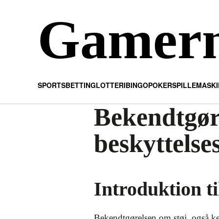
Gamer
SPORTSBETTING
LOTTERI
BINGO
POKER
SPILLEMASK
Bekendtgøre
beskyttelse
Introduktion t
Bekendtgørelsen om støj, også ken