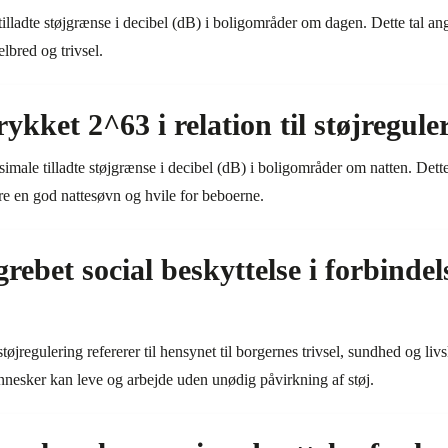
 tilladte støjgrænse i decibel (dB) i boligområder om dagen. Dette tal an
lbred og trivsel.
kket 2^63 i relation til støjregule
male tilladte støjgrænse i decibel (dB) i boligområder om natten. Dette
ikre en god nattesøvn og hvile for beboerne.
rebet social beskyttelse i forbinde
øjregulering refererer til hensynet til borgernes trivsel, sundhed og livsk
nnesker kan leve og arbejde uden unødig påvirkning af støj.