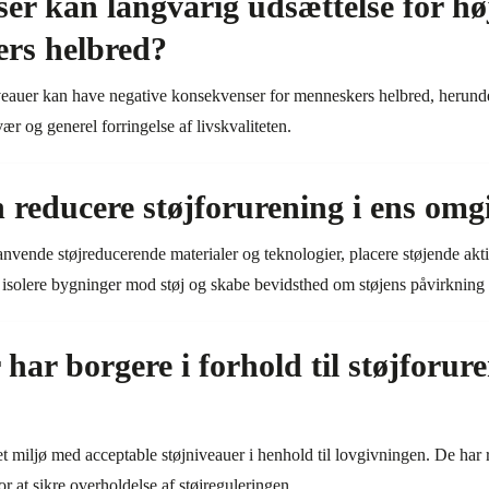
er kan langvarig udsættelse for hø
ers helbred?
veauer kan have negative konsekvenser for menneskers helbred, herunder 
ær og generel forringelse af livskvaliteten.
educere støjforurening i ens omgi
anvende støjreducerende materialer og teknologier, placere støjende akti
, isolere bygninger mod støj og skabe bevidsthed om støjens påvirknin
 har borgere i forhold til støjforure
 et miljø med acceptable støjniveauer i henhold til lovgivningen. De har r
 at sikre overholdelse af støjreguleringen.