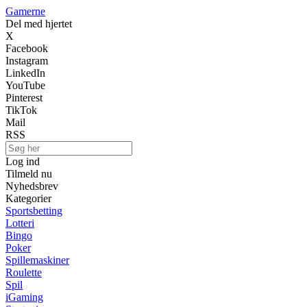
Gamerne
Del med hjertet
X
Facebook
Instagram
LinkedIn
YouTube
Pinterest
TikTok
Mail
RSS
Log ind
Tilmeld nu
Nyhedsbrev
Kategorier
Sportsbetting
Lotteri
Bingo
Poker
Spillemaskiner
Roulette
Spil
iGaming