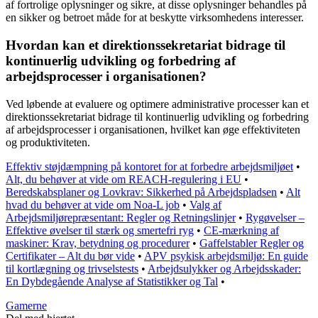
af fortrolige oplysninger og sikre, at disse oplysninger behandles på
en sikker og betroet måde for at beskytte virksomhedens interesser.
Hvordan kan et direktionssekretariat bidrage til
kontinuerlig udvikling og forbedring af
arbejdsprocesser i organisationen?
Ved løbende at evaluere og optimere administrative processer kan et
direktionssekretariat bidrage til kontinuerlig udvikling og forbedring
af arbejdsprocesser i organisationen, hvilket kan øge effektiviteten
og produktiviteten.
Effektiv støjdæmpning på kontoret for at forbedre arbejdsmiljøet
•
Alt, du behøver at vide om REACH-regulering i EU
•
Beredskabsplaner og Lovkrav: Sikkerhed på Arbejdspladsen
•
Alt
hvad du behøver at vide om Noa-L job
•
Valg af
Arbejdsmiljørepræsentant: Regler og Retningslinjer
•
Rygøvelser –
Effektive øvelser til stærk og smertefri ryg
•
CE-mærkning af
maskiner: Krav, betydning og procedurer
•
Gaffelstabler Regler og
Certifikater – Alt du bør vide
•
APV psykisk arbejdsmiljø: En guide
til kortlægning og trivselstests
•
Arbejdsulykker og Arbejdsskader:
En Dybdegående Analyse af Statistikker og Tal
•
Gamerne