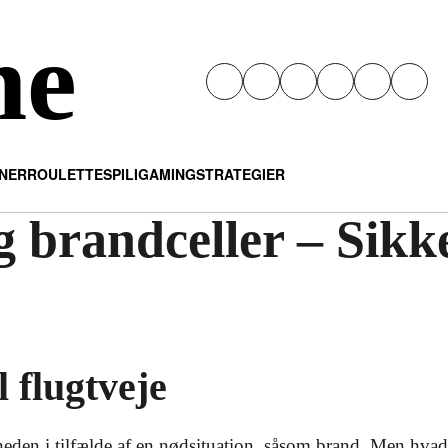
ne
INER
ROULETTE
SPIL
IGAMING
STRATEGIER
g brandceller – Sik
l flugtveje
heden i tilfælde af en nødsituation, såsom brand. Men hvad 