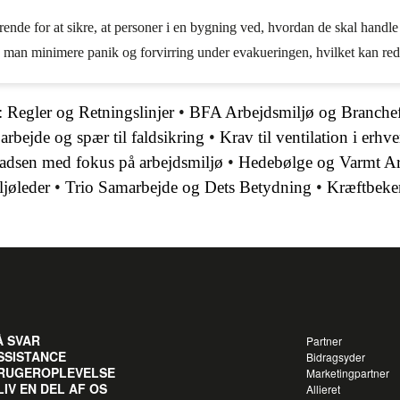
nde for at sikre, at personer i en bygning ved, hvordan de skal handle 
n man minimere panik og forvirring under evakueringen, hvilket kan red
: Regler og Retningslinjer
•
BFA Arbejdsmiljø og Branchef
 arbejde og spær til faldsikring
•
Krav til ventilation i erhv
pladsen med fokus på arbejdsmiljø
•
Hedebølge og Varmt Ar
ljøleder
•
Trio Samarbejde og Dets Betydning
•
Kræftbeke
Å SVAR
Partner
SSISTANCE
Bidragsyder
RUGEROPLEVELSE
Marketingpartner
LIV EN DEL AF OS
Allieret