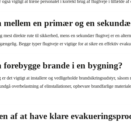
 også vigtigt at træne personalet i korrekt brug af flugtveje i tilfælde af
n mellem en primær og en sekundær
g mest direkte rute til sikkerhed, mens en sekundær flugtvej er en altern
lgængelig. Begge typer flugtveje er vigtige for at sikre en effektiv evaku
forebygge brande i en bygning?
 er det vigtigt at installere og vedligeholde brandsikringsudstyr, såsom
dgå overbelastning af elinstallationer, opbevare brandfarlige material
en af at have klare evakueringsproc