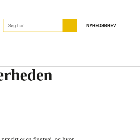
NYHEDSBREV
kerheden
præcist er en flugtvej, og hvor