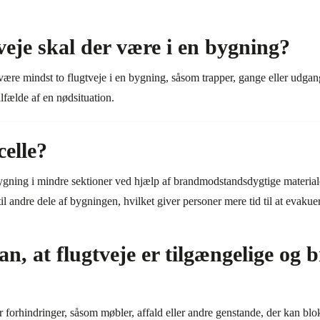
eje skal der være i en bygning?
ære mindst to flugtveje i en bygning, såsom trapper, gange eller udgange
lfælde af en nødsituation.
elle?
ygning i mindre sektioner ved hjælp af brandmodstandsdygtige materiale
il andre dele af bygningen, hvilket giver personer mere tid til at evakuer
, at flugtveje er tilgængelige og b
 for forhindringer, såsom møbler, affald eller andre genstande, der kan bl