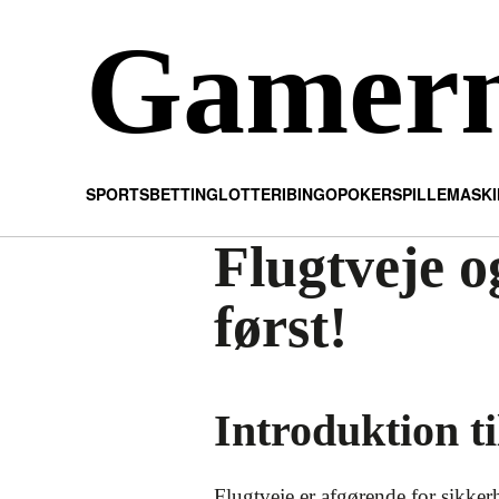
Gamer
SPORTSBETTING
LOTTERI
BINGO
POKER
SPILLEMASK
Flugtveje o
først!
Introduktion ti
Flugtveje er afgørende for sikker