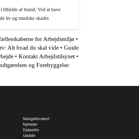
i tilfælde af brand. Ved at have
de liv og mindske skader.
ællesskaberne for Arbejdsmiljø
•
erv: Alt hvad du skal vide
•
Guide
bejde
•
Kontakt Arbejdstilsynet
•
ndtgørelsen og Forebyggelse:
Navigationskort
Nyheder
Dataarkiv
Update