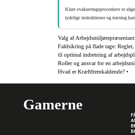
Klare evakueringsprocedurer er afgøre
tydelige instruktioner og træning ka
Valg af Arbejdsmiljørepræsentant
Faldsikring på flade tage: Regler,
til optimal indretning af arbejds
Roller og ansvar for en arbejdsmi
Hvad er Kræftfremkaldende?
•
Gamerne
Del med hjertet
F
A
B
B