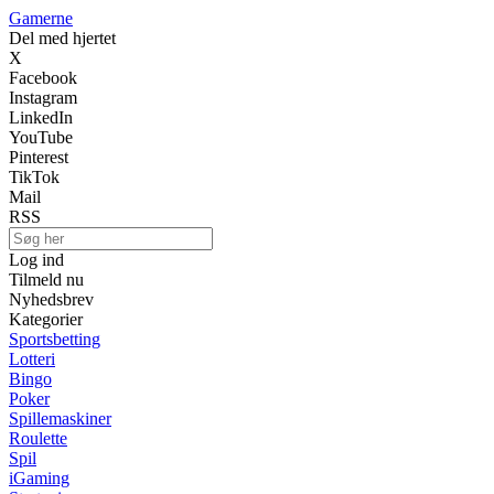
Gamerne
Del med hjertet
X
Facebook
Instagram
LinkedIn
YouTube
Pinterest
TikTok
Mail
RSS
Log ind
Tilmeld nu
Nyhedsbrev
Kategorier
Sportsbetting
Lotteri
Bingo
Poker
Spillemaskiner
Roulette
Spil
iGaming