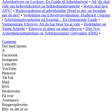
Arbejdsgivere og Lovkrav: En Guide til Arbejdsgivere
•
Alt, du skal
vide om helbredskontrol og helbredsundersøgelse
•
Hvem skal lave
APV?
•
Risikovurdering af arbejdsmiljø: Hvad er det, og hvordan
gør du det?
•
Vejledning om Erhvervssygdomme: Hudkræft i Næsen
•
Arbejdspladsvurdering på Engelsk – En Omfattende Guide
•
Varmepumpe Eftersyn: Alt du har brug for at vide
•
Hedebølge og
Varmt Arbejde
•
Eftersyn af stiger og stige eftersyn
•
Den Nye
Asbestbekendtgørelsen og Telefonnummer Oplysning 45092
•
Gamerne
Del med hjertet
X
Facebook
Instagram
LinkedIn
YouTube
Pinterest
TikTok
Mail
RSS
Beskrivelse
Få svar
Assistance
Brugeroplevelse
Bliv en del af os