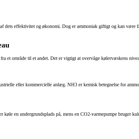
f dets effektivitet og økonomi. Dog er ammoniak giftigt og kan være far
eau
fra et område til et andet. Det er vigtigt at overvåge kølervæskens nive
 industrielle eller kommercielle anlæg. NH3 er kemisk betegnelse for am
ler køle en undergrundsplads på, mens en CO2-varmepumpe bruger kuld