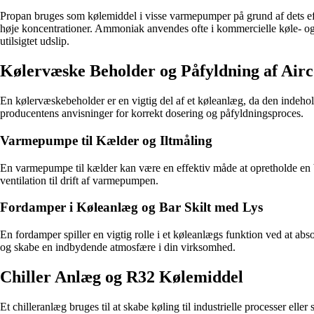
Propan bruges som kølemiddel i visse varmepumper på grund af dets effe
høje koncentrationer. Ammoniak anvendes ofte i kommercielle køle- og fr
utilsigtet udslip.
Kølervæske Beholder og Påfyldning af Air
En kølervæskebeholder er en vigtig del af et køleanlæg, da den indehold
producentens anvisninger for korrekt dosering og påfyldningsproces.
Varmepumpe til Kælder og Iltmåling
En varmepumpe til kælder kan være en effektiv måde at opretholde en beha
ventilation til drift af varmepumpen.
Fordamper i Køleanlæg og Bar Skilt med Lys
En fordamper spiller en vigtig rolle i et køleanlægs funktion ved at ab
og skabe en indbydende atmosfære i din virksomhed.
Chiller Anlæg og R32 Kølemiddel
Et chilleranlæg bruges til at skabe køling til industrielle processer el