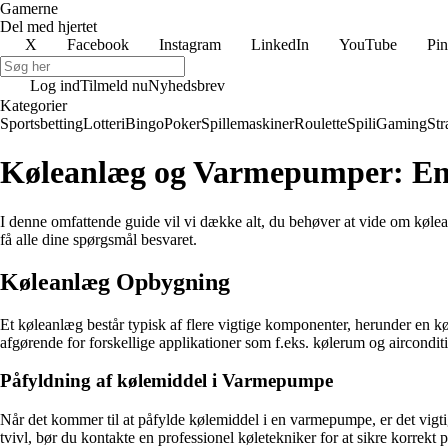
Gamerne
Del med hjertet
X
Facebook
Instagram
LinkedIn
YouTube
Pin
Log ind
Tilmeld nu
Nyhedsbrev
Kategorier
Sportsbetting
Lotteri
Bingo
Poker
Spillemaskiner
Roulette
Spil
iGaming
Str
Køleanlæg og Varmepumper: En
I denne omfattende guide vil vi dække alt, du behøver at vide om kølea
få alle dine spørgsmål besvaret.
Køleanlæg Opbygning
Et køleanlæg består typisk af flere vigtige komponenter, herunder en 
afgørende for forskellige applikationer som f.eks. kølerum og aircondit
Påfyldning af kølemiddel i Varmepumpe
Når det kommer til at påfylde kølemiddel i en varmepumpe, er det vigti
tvivl, bør du kontakte en professionel køletekniker for at sikre korrekt 