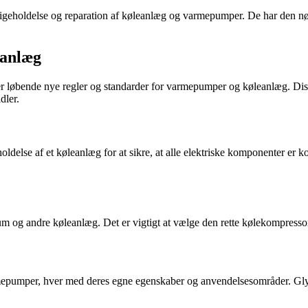
edligeholdelse og reparation af køleanlæg og varmepumper. De har den nød
eanlæg
r løbende nye regler og standarder for varmepumper og køleanlæg. Diss
dler.
holdelse af et køleanlæg for at sikre, at alle elektriske komponenter er ko
m og andre køleanlæg. Det er vigtigt at vælge den rette kølekompressor 
rmepumper, hver med deres egne egenskaber og anvendelsesområder. Glyko