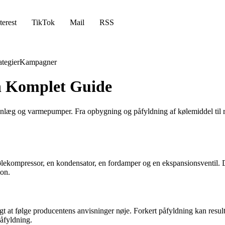
terest
TikTok
Mail
RSS
ategier
Kampagner
 Komplet Guide
nlæg og varmepumper. Fra opbygning og påfyldning af kølemiddel til reg
kølekompressor, en kondensator, en fordamper og en ekspansionsventil. 
ion.
gt at følge producentens anvisninger nøje. Forkert påfyldning kan resul
påfyldning.