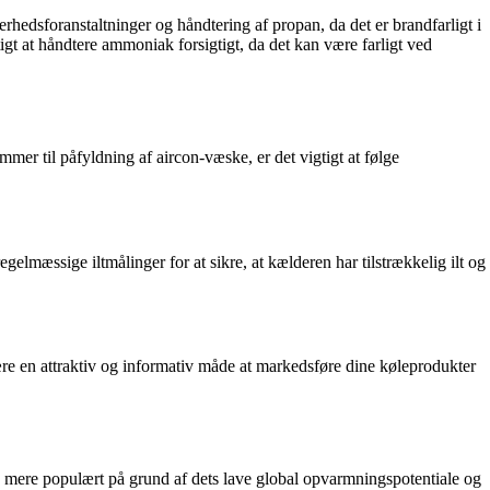
hedsforanstaltninger og håndtering af propan, da det er brandfarligt i
igt at håndtere ammoniak forsigtigt, da det kan være farligt ved
mer til påfyldning af aircon-væske, er det vigtigt at følge
elmæssige iltmålinger for at sikre, at kælderen har tilstrækkelig ilt og
være en attraktiv og informativ måde at markedsføre dine køleprodukter
adig mere populært på grund af dets lave global opvarmningspotentiale og