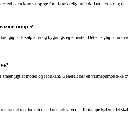
re enheden korrekt, sørge for tilstrækkelig luftcirkulation omkring den 
ed varmepumpe?
ængigt af lokalplaner og bygningsreglementer. Det er vigtigt at under
ive?
 afhængigt af model og fabrikant. Generelt bør en varmepumpe ikke over
me fra det medium, der skal nedkøles. Ved at fordampe kølemidlet skabes