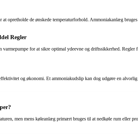
for at opretholde de ønskede temperaturforhold. Ammoniakanlæg bruges 
del Regler
en varmepumpe for at sikre optimal ydeevne og driftssikkerhed. Regler fo
ektivitet og økonomi. Et ammoniakudslip kan dog udgøre en alvorlig si
per?
aturen, men mens køleanlæg primært bruges til at nedkøle rum eller pr