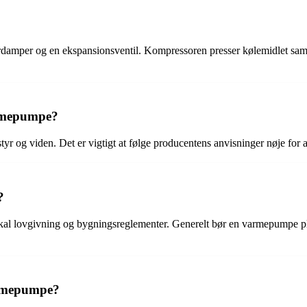
fordamper og en ekspansionsventil. Kompressoren presser kølemidlet s
armepumpe?
yr og viden. Det er vigtigt at følge producentens anvisninger nøje for
?
kal lovgivning og bygningsreglementer. Generelt bør en varmepumpe pla
varmepumpe?