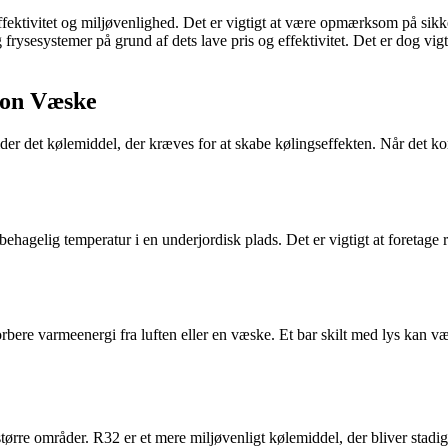
ktivitet og miljøvenlighed. Det er vigtigt at være opmærksom på sikker
ysesystemer på grund af dets lave pris og effektivitet. Det er dog vigt
con Væske
er det kølemiddel, der kræves for at skabe kølingseffekten. Når det kom
gelig temperatur i en underjordisk plads. Det er vigtigt at foretage reg
sorbere varmeenergi fra luften eller en væske. Et bar skilt med lys kan 
ler større områder. R32 er et mere miljøvenligt kølemiddel, der bliver st