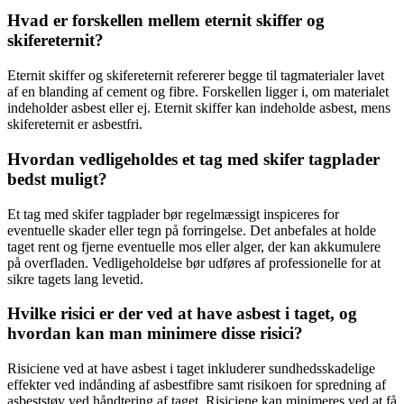
Hvad er forskellen mellem eternit skiffer og
skifereternit?
Eternit skiffer og skifereternit refererer begge til tagmaterialer lavet
af en blanding af cement og fibre. Forskellen ligger i, om materialet
indeholder asbest eller ej. Eternit skiffer kan indeholde asbest, mens
skifereternit er asbestfri.
Hvordan vedligeholdes et tag med skifer tagplader
bedst muligt?
Et tag med skifer tagplader bør regelmæssigt inspiceres for
eventuelle skader eller tegn på forringelse. Det anbefales at holde
taget rent og fjerne eventuelle mos eller alger, der kan akkumulere
på overfladen. Vedligeholdelse bør udføres af professionelle for at
sikre tagets lang levetid.
Hvilke risici er der ved at have asbest i taget, og
hvordan kan man minimere disse risici?
Risiciene ved at have asbest i taget inkluderer sundhedsskadelige
effekter ved indånding af asbestfibre samt risikoen for spredning af
asbeststøv ved håndtering af taget. Risiciene kan minimeres ved at få