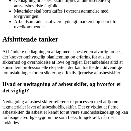
Nedtagning af asbest skal udføres af autoriserede og
ansvarsbevidste fagfolk.
Materialer skal bortskaffes i overensstemmelse med
lovgivningen.
Arbejdsområdet skal være tydeligt markeret og sikret for
uvedkommende.
Afsluttende tanker
At håndtere nedtagningen af tag med asbest er en alvorlig proces,
der kræver omhyggelig planlægning og erfaring for at sikre
sikkerhed og overholdelse af love og regler. Det anbefales altid at
konsultere professionelle eksperter, der kan træffe de nødvendige
foranstaltninger for en sikker og effektiv fjernelse af asbestskifer.
Hvad er nedtagning af asbest skifer, og hvorfor er
det vigtigt?
Nedtagning af asbest skifer refererer til processen med at fjerne
tagmaterialer lavet af asbestholdig skifer. Det er vigtigt at fjerne
asbestskifer, da asbest er kendt for at være sundhedsskadeligt og kan
forårsage alvorlige sygdomme som f.eks. lungekræft, når det
indåndes.