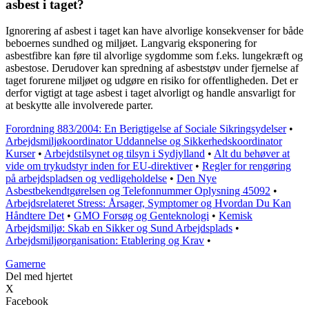
asbest i taget?
Ignorering af asbest i taget kan have alvorlige konsekvenser for både
beboernes sundhed og miljøet. Langvarig eksponering for
asbestfibre kan føre til alvorlige sygdomme som f.eks. lungekræft og
asbestose. Derudover kan spredning af asbeststøv under fjernelse af
taget forurene miljøet og udgøre en risiko for offentligheden. Det er
derfor vigtigt at tage asbest i taget alvorligt og handle ansvarligt for
at beskytte alle involverede parter.
Forordning 883/2004: En Berigtigelse af Sociale Sikringsydelser
•
Arbejdsmiljøkoordinator Uddannelse og Sikkerhedskoordinator
Kurser
•
Arbejdstilsynet og tilsyn i Sydjylland
•
Alt du behøver at
vide om trykudstyr inden for EU-direktiver
•
Regler for rengøring
på arbejdspladsen og vedligeholdelse
•
Den Nye
Asbestbekendtgørelsen og Telefonnummer Oplysning 45092
•
Arbejdsrelateret Stress: Årsager, Symptomer og Hvordan Du Kan
Håndtere Det
•
GMO Forsøg og Genteknologi
•
Kemisk
Arbejdsmiljø: Skab en Sikker og Sund Arbejdsplads
•
Arbejdsmiljøorganisation: Etablering og Krav
•
Gamerne
Del med hjertet
X
Facebook