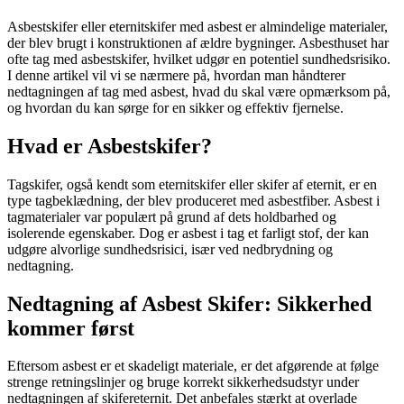
Asbestskifer eller eternitskifer med asbest er almindelige materialer,
der blev brugt i konstruktionen af ældre bygninger. Asbesthuset har
ofte tag med asbestskifer, hvilket udgør en potentiel sundhedsrisiko.
I denne artikel vil vi se nærmere på, hvordan man håndterer
nedtagningen af tag med asbest, hvad du skal være opmærksom på,
og hvordan du kan sørge for en sikker og effektiv fjernelse.
Hvad er Asbestskifer?
Tagskifer, også kendt som eternitskifer eller skifer af eternit, er en
type tagbeklædning, der blev produceret med asbestfiber. Asbest i
tagmaterialer var populært på grund af dets holdbarhed og
isolerende egenskaber. Dog er asbest i tag et farligt stof, der kan
udgøre alvorlige sundhedsrisici, især ved nedbrydning og
nedtagning.
Nedtagning af Asbest Skifer: Sikkerhed
kommer først
Eftersom asbest er et skadeligt materiale, er det afgørende at følge
strenge retningslinjer og bruge korrekt sikkerhedsudstyr under
nedtagningen af skifereternit. Det anbefales stærkt at overlade