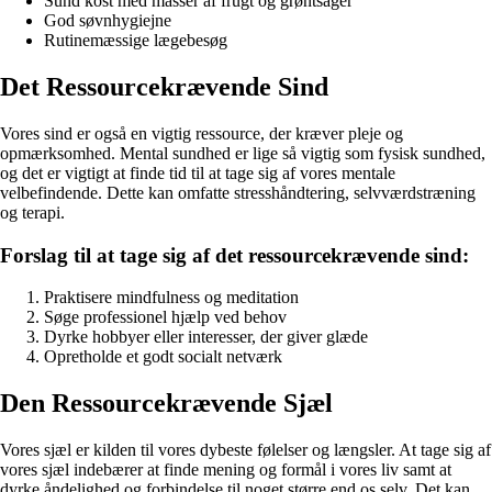
Sund kost med masser af frugt og grøntsager
God søvnhygiejne
Rutinemæssige lægebesøg
Det Ressourcekrævende Sind
Vores sind er også en vigtig ressource, der kræver pleje og
opmærksomhed. Mental sundhed er lige så vigtig som fysisk sundhed,
og det er vigtigt at finde tid til at tage sig af vores mentale
velbefindende. Dette kan omfatte stresshåndtering, selvværdstræning
og terapi.
Forslag til at tage sig af det ressourcekrævende sind:
Praktisere mindfulness og meditation
Søge professionel hjælp ved behov
Dyrke hobbyer eller interesser, der giver glæde
Opretholde et godt socialt netværk
Den Ressourcekrævende Sjæl
Vores sjæl er kilden til vores dybeste følelser og længsler. At tage sig af
vores sjæl indebærer at finde mening og formål i vores liv samt at
dyrke åndelighed og forbindelse til noget større end os selv. Det kan