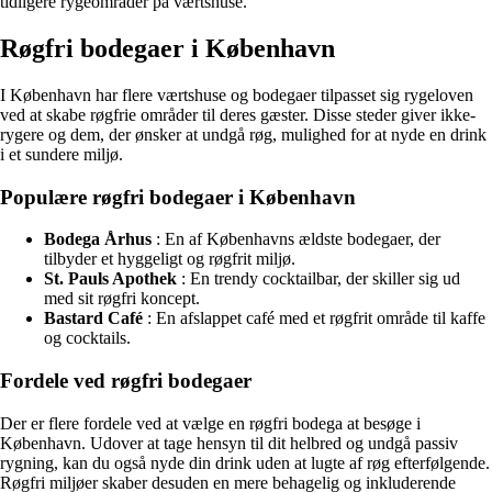
tidligere rygeområder på værtshuse.
Røgfri bodegaer i København
I København har flere værtshuse og bodegaer tilpasset sig rygeloven
ved at skabe røgfrie områder til deres gæster. Disse steder giver ikke-
rygere og dem, der ønsker at undgå røg, mulighed for at nyde en drink
i et sundere miljø.
Populære røgfri bodegaer i København
Bodega Århus
: En af Københavns ældste bodegaer, der
tilbyder et hyggeligt og røgfrit miljø.
St. Pauls Apothek
: En trendy cocktailbar, der skiller sig ud
med sit røgfri koncept.
Bastard Café
: En afslappet café med et røgfrit område til kaffe
og cocktails.
Fordele ved røgfri bodegaer
Der er flere fordele ved at vælge en røgfri bodega at besøge i
København. Udover at tage hensyn til dit helbred og undgå passiv
rygning, kan du også nyde din drink uden at lugte af røg efterfølgende.
Røgfri miljøer skaber desuden en mere behagelig og inkluderende