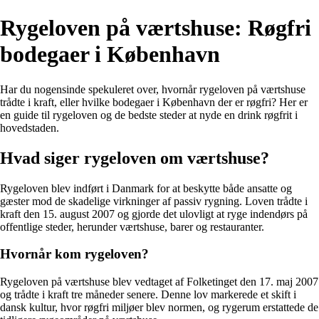
Rygeloven på værtshuse: Røgfri
bodegaer i København
Har du nogensinde spekuleret over, hvornår rygeloven på værtshuse
trådte i kraft, eller hvilke bodegaer i København der er røgfri? Her er
en guide til rygeloven og de bedste steder at nyde en drink røgfrit i
hovedstaden.
Hvad siger rygeloven om værtshuse?
Rygeloven blev indført i Danmark for at beskytte både ansatte og
gæster mod de skadelige virkninger af passiv rygning. Loven trådte i
kraft den 15. august 2007 og gjorde det ulovligt at ryge indendørs på
offentlige steder, herunder værtshuse, barer og restauranter.
Hvornår kom rygeloven?
Rygeloven på værtshuse blev vedtaget af Folketinget den 17. maj 2007
og trådte i kraft tre måneder senere. Denne lov markerede et skift i
dansk kultur, hvor røgfri miljøer blev normen, og rygerum erstattede de