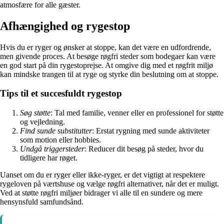
atmosfære for alle gæster.
Afhængighed og rygestop
Hvis du er ryger og ønsker at stoppe, kan det være en udfordrende,
men givende proces. At besøge røgfri steder som bodegaer kan være
en god start på din rygestoprejse. At omgive dig med et røgfrit miljø
kan mindske trangen til at ryge og styrke din beslutning om at stoppe.
Tips til et succesfuldt rygestop
Søg støtte
: Tal med familie, venner eller en professionel for støtte
og vejledning.
Find sunde substitutter
: Erstat rygning med sunde aktiviteter
som motion eller hobbies.
Undgå triggersteder
: Reducer dit besøg på steder, hvor du
tidligere har røget.
Uanset om du er ryger eller ikke-ryger, er det vigtigt at respektere
rygeloven på værtshuse og vælge røgfri alternativer, når det er muligt.
Ved at støtte røgfri miljøer bidrager vi alle til en sundere og mere
hensynsfuld samfundsånd.