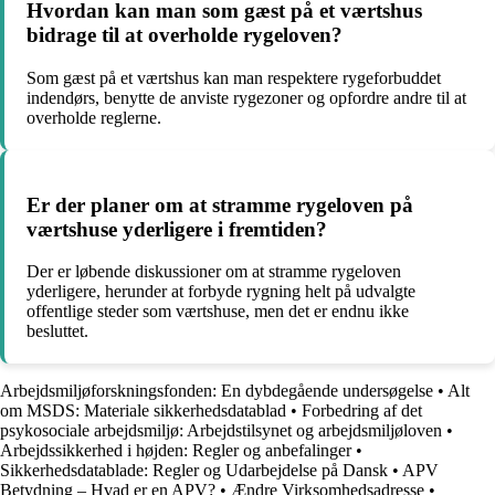
Hvordan kan man som gæst på et værtshus
bidrage til at overholde rygeloven?
Som gæst på et værtshus kan man respektere rygeforbuddet
indendørs, benytte de anviste rygezoner og opfordre andre til at
overholde reglerne.
Er der planer om at stramme rygeloven på
værtshuse yderligere i fremtiden?
Der er løbende diskussioner om at stramme rygeloven
yderligere, herunder at forbyde rygning helt på udvalgte
offentlige steder som værtshuse, men det er endnu ikke
besluttet.
Arbejdsmiljøforskningsfonden: En dybdegående undersøgelse
•
Alt
om MSDS: Materiale sikkerhedsdatablad
•
Forbedring af det
psykosociale arbejdsmiljø: Arbejdstilsynet og arbejdsmiljøloven
•
Arbejdssikkerhed i højden: Regler og anbefalinger
•
Sikkerhedsdatablade: Regler og Udarbejdelse på Dansk
•
APV
Betydning – Hvad er en APV?
•
Ændre Virksomhedsadresse
•