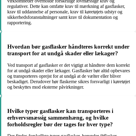
virksomheder overholde forskellige lovmæssige krav og
regulativer. Dette kan omfatte krav til mærkning af gasflasker,
krav til uddannelse af personale, krav til køretøjets udstyr og
sikkerhedsforanstaltninger samt krav til dokumentation og
rapportering.
Hvordan bør gasflasker håndteres korrekt under
transport for at undgå skader eller lækager?
Ved transport af gasflasker er det vigtigt at håndtere dem korrekt
for at undgå skader eller lækager. Gasflasker bør altid opbevares
og transporteres oprejst for at undgå at de vælter eller bliver
beskadiget. Derudover bør flaskerne sikres forsvarligt i køretøjet
og beskyttes mod eksterne påvirkninger.
Hvilke typer gasflasker kan transporteres i
erhvervsmæssig sammenhæng, og hvilke
forholdsregler bør der tages for hver type?
Der findes forskellige typer gasflasker, herunder iltflasker,