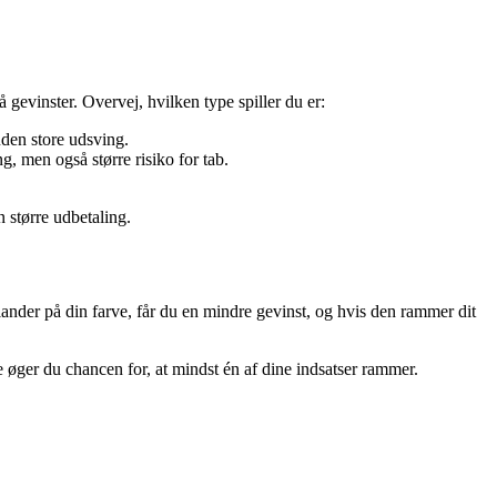
 gevinster. Overvej, hvilken type spiller du er:
uden store udsving.
g, men også større risiko for tab.
 større udbetaling.
lander på din farve, får du en mindre gevinst, og hvis den rammer dit
 øger du chancen for, at mindst én af dine indsatser rammer.