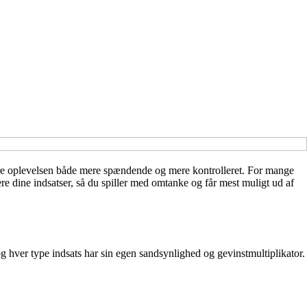
n gøre oplevelsen både mere spændende og mere kontrolleret. For mange
e dine indsatser, så du spiller med omtanke og får mest muligt ud af
 og hver type indsats har sin egen sandsynlighed og gevinstmultiplikator.