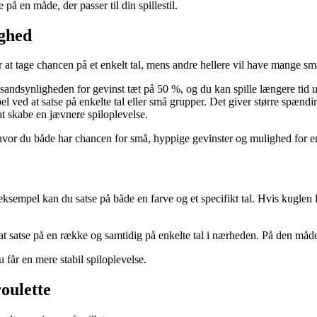
å en måde, der passer til din spillestil.
ighed
r at tage chancen på et enkelt tal, mens andre hellere vil have mange små
sandsynligheden for gevinst tæt på 50 %, og du kan spille længere tid 
el ved at satse på enkelte tal eller små grupper. Det giver større spændin
at skabe en jævnere spiloplevelse.
hvor du både har chancen for små, hyppige gevinster og mulighed for en
ksempel kan du satse på både en farve og et specifikt tal. Hvis kuglen 
t satse på en række og samtidig på enkelte tal i nærheden. På den måde
 får en mere stabil spiloplevelse.
oulette