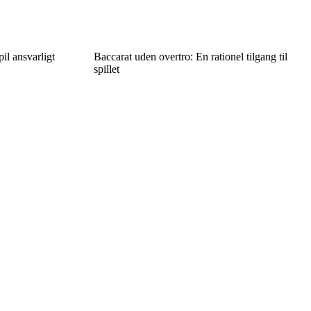
il ansvarligt
Baccarat uden overtro: En rationel tilgang til
spillet