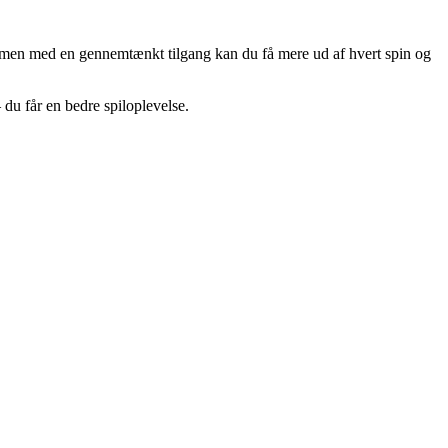
 – men med en gennemtænkt tilgang kan du få mere ud af hvert spin og
 du får en bedre spiloplevelse.