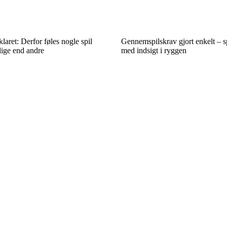
laret: Derfor føles nogle spil
Gennemspilskrav gjort enkelt – sp
lige end andre
med indsigt i ryggen