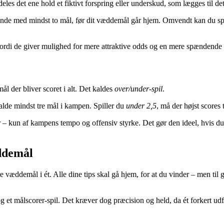
les det ene hold et fiktivt forspring eller underskud, som lægges til det
 vinde med mindst to mål, før dit væddemål går hjem. Omvendt kan du sp
, fordi de giver mulighed for mere attraktive odds og en mere spændend
ål der bliver scoret i alt. Det kaldes
over/under-spil
.
falde mindst tre mål i kampen. Spiller du
under 2,5
, må der højst scores 
 – kun af kampens tempo og offensiv styrke. Det gør den ideel, hvis d
æddemål
ere væddemål i ét. Alle dine tips skal gå hjem, for at du vinder – men 
 et målscorer-spil. Det kræver dog præcision og held, da ét forkert udf