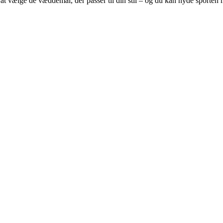
re at vælge de væddemål, der passer til din stil – og du kan nyde sporten