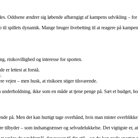
s. Oddsene ændrer sig løbende afhængigt af kampens udvikling – for ekse
 til spillets dynamik. Mange bruger livebetting til at reagere på kamp
ng, risikovillighed og interesse for sporten.
de er lettest at forstå.
r
.
e vejen – men husk, at risikoen stiger tilsvarende.
m underholdning, ikke som en måde at tjene penge på. Sæt et budget, hold 
de på. Men det kan hurtigt tage overhånd, hvis man mister overblikke
tilbyder – som indsatsgrænser og selvudelukkelse. Det vigtigste er, at 