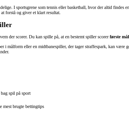
elige. I sportsgrene som tennis eller basketball, hvor der altid findes en
at forstå og giver et klart resultat.
iller
m der scorer. Du kan spille på, at en bestemt spiller scorer
første mål
er i målform eller en midtbanespiller, der tager straffespark, kan være 
inder.
bag spil på sport
 mest brugte bettingtips