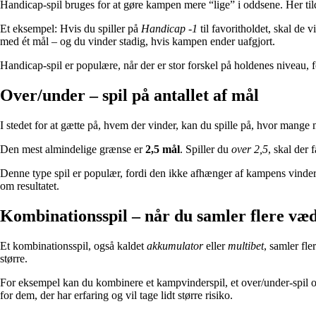
Handicap-spil bruges for at gøre kampen mere “lige” i oddsene. Her tilde
Et eksempel: Hvis du spiller på
Handicap -1
til favoritholdet, skal de
med ét mål – og du vinder stadig, hvis kampen ender uafgjort.
Handicap-spil er populære, når der er stor forskel på holdenes niveau
Over/under – spil på antallet af mål
I stedet for at gætte på, hvem der vinder, kan du spille på, hvor mange m
Den mest almindelige grænse er
2,5 mål
. Spiller du
over 2,5
, skal der 
Denne type spil er populær, fordi den ikke afhænger af kampens vinder
om resultatet.
Kombinationsspil – når du samler flere v
Et kombinationsspil, også kaldet
akkumulator
eller
multibet
, samler fl
større.
For eksempel kan du kombinere et kampvinderspil, et over/under-spil og
for dem, der har erfaring og vil tage lidt større risiko.