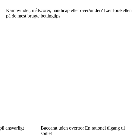
Kampvinder, målscorer, handicap eller over/under? Lær forskellen
på de mest brugte bettingtips
il ansvarligt
Baccarat uden overtro: En rationel tilgang til
spillet