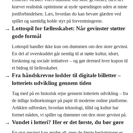
kræver realistisk optimisme at nyde spændingen uden at miste
jordforbindelsen. Læs, hvordan du kan bevare glæden ved
spillet og samtidig holde styr på forventningerne.
Lottospil for fællesskabet: Når gevinster støtter
gode formål
Lottospil handler ikke kun om drømmen om den store gevinst.
En del af overskuddet går nemlig til at støtte kultur, idræt,
forskning og sociale initiativer – og gør dermed hver kupon til
et bidrag til fællesskabet.
Fra håndskrevne lodder til digitale billetter –
lotteriets udvikling gennem tiden
Tag med på en historisk rejse gennem lotteriets udvikling – fra
de tidlige lodtrækninger på papir til moderne online platforme.
Artiklen udforsker, hvordan teknologi, tillid og kultur har
formet måden, vi spiller og drømmer om den store gevinst på.
Vundet i lotteri? Her er det første, du bør gøre
En stor gevinst kan ændre alt, men de første beslutninger er