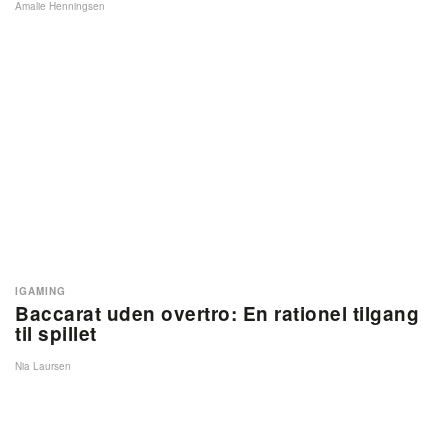
Amalie Henningsen
IGAMING
Baccarat uden overtro: En rationel tilgang
til spillet
Nia Laursen