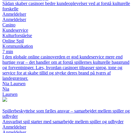
Sådan skaber casinoer bedre kundeoplevelser ved at forstå kulturelle
forskelle
Anmeldelser
Anmeldelser
Casino
Kundeservice
Kulturforståelse
Online Spil
Kommunikation
7 min
I den globale online casinoverden er god kundeservice mere end
hurtige svar – det handler om at forstå spillernes kulturelle baggrund
og forventninger. Læs, hvordan casinoer tilpasser sprog, tone og
service for at skabe tillid og styrke deres brand på tværs af
landegrænser.
Nia Laursen
Nia
Laursen
Spillerbeskyttelse som fælles ansvar – samarbejdet mellem spiller og
udbyder
Ansvarligt spil starter med samarbejde mellem spiller og udbyder
Anmeldelser
Anmeldelser