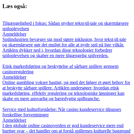
Læs også:
Tilgængelighed i fokus: Sådan styrker tekst-til-tale og skærmlæsere
spiloplevelsen
Anmeldelser
Spilindustrien bevæger sig mod større inklusion, hvor tekst-til-tale
og skærmlæsere gør det muligt for alle at nyde spil på lige vilkår.
Artiklen dykker ned i, hvordan disse teknologier forbedrer
spiloplevelsen og skaber en mere tilgængelig spilverden.
Etisk markedsføring og beskyttelse af sårbare spillere gennem
casinoregulering
Anmeldelser
Online gambling vokser hastigt, og med det følger et øget behov for
at beskytte sårbare spillere. Artiklen undersøger, hvordan etisk
markedsføring, effektiv regulering og teknologiske løsninger kan
skabe en mere ansvarlig og bæredygtig spilbranche.
Service med kulturforståelse: Når casino kundeservice tilpasses
forskellige forventninger
Anmeldelser
I den globale online casinoverden er god kundeservice mere end
hurtige svar – det handler om at forstå spillernes kulturelle baggrund