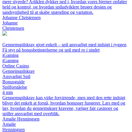
mere styrede? Artiklen dykker ned i, hvordan vores hjerner opfatter
held og kontrol, og hvordan spiludviklere bruger design og
sandsynlighed til at skabe spænding og variation.
Johanne Christensen
Johanne
Christensen
Gennemspilskrav gjort enkelt – spil ansvarligt med indsigt i ryggen
Få styr på bonusbetingelserne og spil med ro i sindet
iGaming
iGaming
Online Casino
Gennemspilskrav
Ansvarligt Spil
Bonusguide
Spilforståelse
4 min
Gennemspilskrav kan virke forvirrende, men med den rette indsigt
bliver det enkelt at forstå, hvordan bonusser fungerer. Læs med og
lær, hvordan du gennemskuer kravene, vælger fair casinoer og
spiller ansvarligt med overblik.
Amalie Henningsen
Amalie
Henningsen