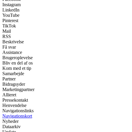
Instagram
LinkedIn
YouTube
Pinterest
TikTok
Mail
RSS
Beskrivelse
Få svar
Assistance
Brugeroplevelse
Bliv en del af os
Kom med et tip
Samarbejde
Partner
Bidragsyder
Marketingpartner
Allieret
Pressekontakt
Henvendelse
Navigationslinks
Navigationskort
Nyheder
Dataarkiv
Update