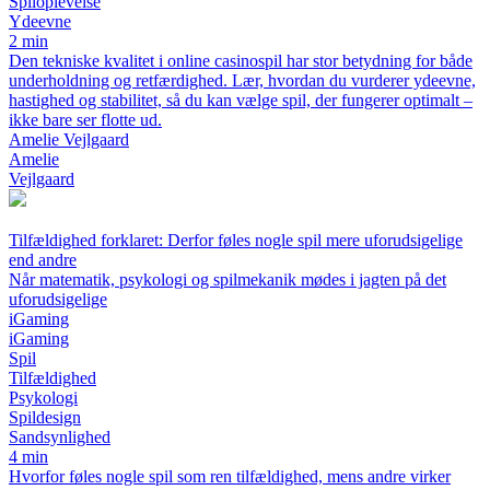
Spiloplevelse
Ydeevne
2 min
Den tekniske kvalitet i online casinospil har stor betydning for både
underholdning og retfærdighed. Lær, hvordan du vurderer ydeevne,
hastighed og stabilitet, så du kan vælge spil, der fungerer optimalt –
ikke bare ser flotte ud.
Amelie Vejlgaard
Amelie
Vejlgaard
Tilfældighed forklaret: Derfor føles nogle spil mere uforudsigelige
end andre
Når matematik, psykologi og spilmekanik mødes i jagten på det
uforudsigelige
iGaming
iGaming
Spil
Tilfældighed
Psykologi
Spildesign
Sandsynlighed
4 min
Hvorfor føles nogle spil som ren tilfældighed, mens andre virker